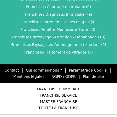
Franchises Courtage en travaux (9)
Franchises Diagnostic Immobilier (9)
Franchises Entretien Piscines et Spas (4)
Franchises Fenêtre-Menuiserie-Store (10)
Franchises Nettoyage - Entretien - Dépannage (13)
Franchises Paysagistes-Aménagement extérieur (9)
Franchises Traitement de vitrages (3)
|
|
|
Contact
Qui sommes-nous ?
Paramétrage Cookie
|
|
Mentions légales
RGPD / GDPR
Plan de site
FRANCHISE COMMERCE
FRANCHISE SERVICE
MASTER FRANCHISE
TOUTE LA FRANCHISE