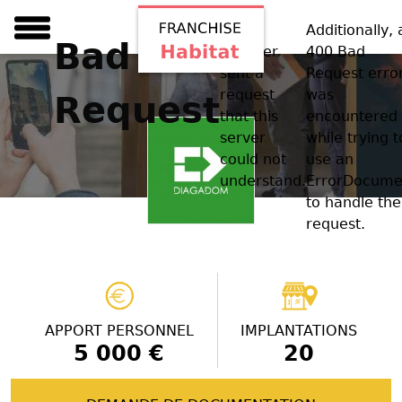
Your
Additionally, 
Bad
browser
400 Bad
sent a
Request erro
request
was
Request
that this
encountered
server
while trying t
could not
use an
understand.
ErrorDocume
to handle the
request.
APPORT PERSONNEL
IMPLANTATIONS
5 000 €
20