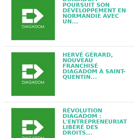
POURSUIT SON
DÉVELOPPEMENT EN
NORMANDIE AVEC
UN...
HERVÉ GÉRARD,
NOUVEAU
FRANCHISÉ
DIAGADOM À SAINT-
QUENTIN...
RÉVOLUTION
DIAGADOM :
L'ENTREPRENEURIAT
LIBÉRÉ DES
DROITS...