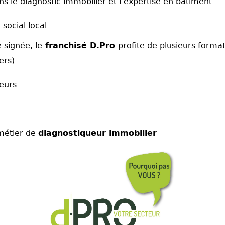
ns le diagnostic immobilier et l’expertise en bâtiment
social local
 signée, le
franchisé D.Pro
profite de plusieurs format
ers)
teurs
métier de
diagnostiqueur immobilier