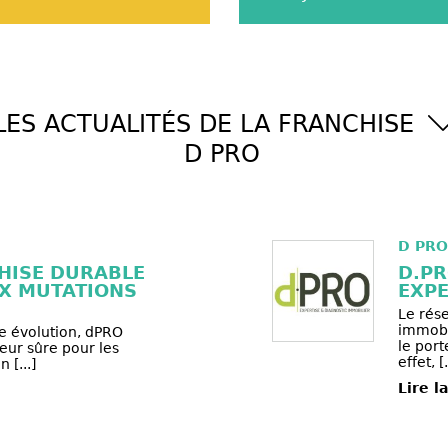
LES ACTUALITÉS DE LA FRANCHISE
D PRO
D PRO
CHISE DURABLE
D.PR
UX MUTATIONS
EXPE
Le rés
immobil
e évolution, dPRO
le port
ur sûre pour les
effet, [.
 [...]
Lire l