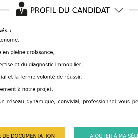
PROFIL DU CANDIDAT
és :
utonome,
 en pleine croissance,
ertise et du diagnostic immobilier,
 et la ferme volonté de réussir,
nement à notre projet,
un réseau dynamique, convivial, professionnel vous p
 DE DOCUMENTATION
AJOUTER À MA SÉL