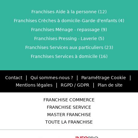
Franchises Aide à la personne (12)
Franchises Crèches à domicile-Garde d'enfants (4)
Franchises Ménage - repassage (9)
Franchises Pressing - Laverie (5)
Franchises Services aux particuliers (23)
Franchises Services à domicile (16)
|
|
|
Contact
Qui sommes-nous ?
Paramétrage Cookie
|
|
Mentions légales
RGPD / GDPR
Plan de site
FRANCHISE COMMERCE
FRANCHISE SERVICE
MASTER FRANCHISE
TOUTE LA FRANCHISE