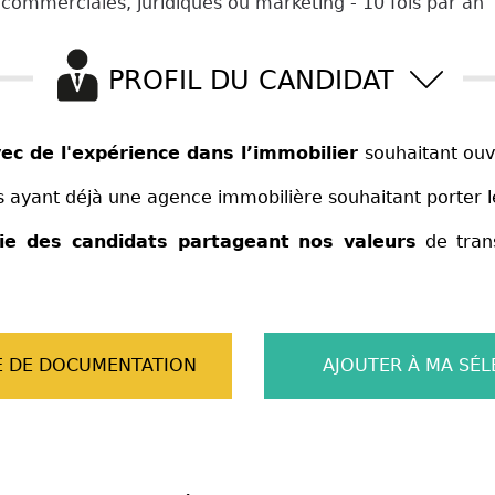
 commerciales, juridiques ou marketing - 10 fois par an
PROFIL DU CANDIDAT
c de l'
expérience dans l’immobilier
souhaitant ou
s ayant déjà une agence immobilière souhaitant porter
gie des candidats partageant nos valeurs
de tran
 DE DOCUMENTATION
AJOUTER À MA SÉL