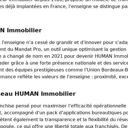
s déjà implantées en France, l’enseigne se distingue p
AN Immobilier
l'enseigne n’a cessé de grandir et d’innover pour s’ad
nt du Mandat Pro, un outil unique optimisant la gestio
lle a changé de nom en 2021 pour devenir HUMAN Immobi
er grâce à une forte présence nationale et des service
ant des équipes prestigieuses comme l’Union Bordeaux-
rmance reflète les valeurs de l’enseigne : proximité, exc
éseau HUMAN Immobilier
hise pensé pour maximiser l’efficacité opérationnelle 
t, accompagné d’un pack d’applications bureautiques pou
ètent également la transparence et la flexibilité du résea
mposée, ce qui offre une liberté totale aux franchisés. D