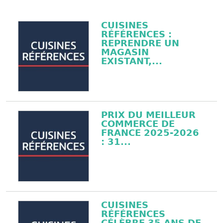
CUISINES
RÉFÉRENCES :
REPRENDRE UN
MAGASIN
EXISTANT,...
PRIX DU MEILLEUR
COMMERCE DE
FRANCE 2025-2026
: 31...
CUISINES
RÉFÉRENCES
CÉLÈBRE 35 ANS DE