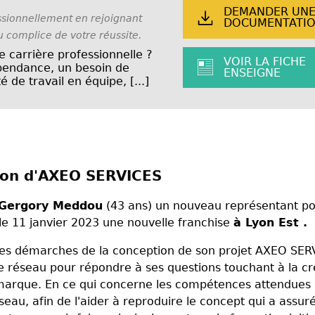
DEMANDER UN
sionnellement en rejoignant
DOCUMENTATI
 complice de votre réussite.
e carrière professionnelle ?
VOIR LA FICHE
épendance, un besoin de
ENSEIGNE
é de travail en équipe, [...]
sion d'AXEO SERVICES
Gergory Meddou
(43 ans) un nouveau représentant p
 le 11 janvier 2023 une nouvelle franchise
à Lyon Est .
es les démarches de la conception de son projet AXEO SER
de réseau pour répondre à ses questions touchant à la cr
la marque. En ce qui concerne les compétences attendues
eau, afin de l'aider à reproduire le concept qui a assuré