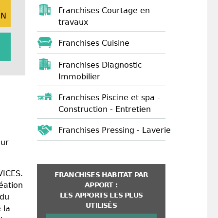
E
Franchises Courtage en
ON
travaux
Franchises Cuisine
Franchises Diagnostic
Immobilier
Franchises Piscine et spa -
Construction - Entretien
Franchises Pressing - Laverie
our
VICES.
FRANCHISES HABITAT PAR
éation
APPORT :
LES APPORTS LES PLUS
 du
UTILISÉS
 la