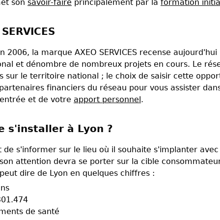
smet son
savoir-faire
principalement par la
formation initia
O SERVICES
n 2006, la marque AXEO SERVICES recense aujourd'hui 
tional et dénombre de nombreux projets en cours. Le rés
ur le territoire national ; le choix de saisir cette oppor
partenaires financiers du réseau pour vous assister dan
'entrée et de votre
apport personnel
.
 s'installer à Lyon ?
 de s'informer sur le lieu où il souhaite s'implanter avec
, son attention devra se porter sur la cible consommateur
peut dire de Lyon en quelques chiffres :
ans
301.474
ements de santé