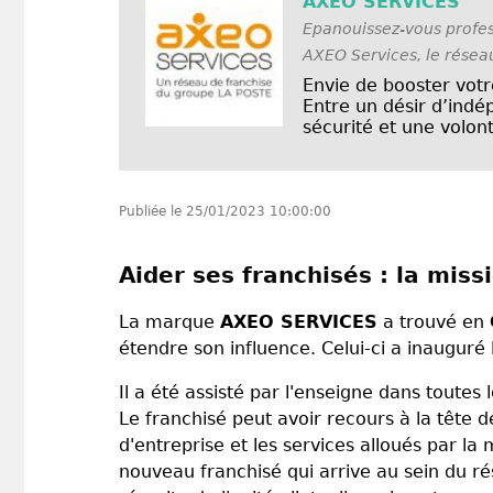
AXEO SERVICES
Epanouissez-vous profes
AXEO Services, le réseau
Envie de booster votr
Entre un désir d’ind
sécurité et une volont
Publiée le
25/01/2023 10:00:00
Aider ses franchisés : la mis
La marque
AXEO SERVICES
a trouvé en
étendre son influence. Celui-ci a inauguré
Il a été assisté par l'enseigne dans tout
Le franchisé peut avoir recours à la tête 
d'entreprise et les services alloués par 
nouveau franchisé qui arrive au sein du rés