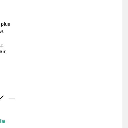
 plus
ssu
ne
ain
de