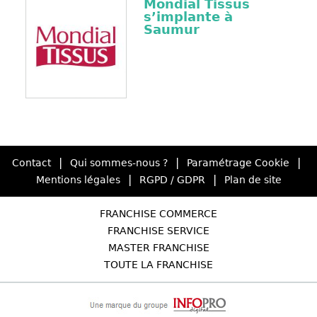
Mondial Tissus
s’implante à
Saumur
|
|
|
Contact
Qui sommes-nous ?
Paramétrage Cookie
|
|
Mentions légales
RGPD / GDPR
Plan de site
FRANCHISE COMMERCE
FRANCHISE SERVICE
MASTER FRANCHISE
TOUTE LA FRANCHISE