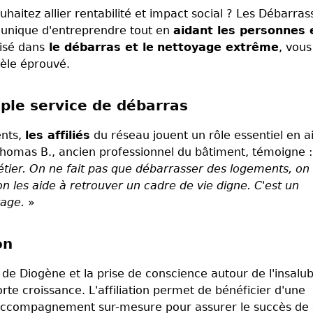
haitez allier rentabilité et impact social ? Les Débarras
 unique d'entreprendre tout en
aidant les personnes 
lisé dans
le débarras et le
nettoyage extrême
, vous
èle éprouvé.
ple service de débarras
ents,
les affiliés
du réseau jouent un rôle essentiel en a
 Thomas B., ancien professionnel du bâtiment, témoigne :
étier. On ne fait pas que débarrasser des logements, on
les aide à retrouver un cadre de vie digne. C'est un
yage.
»
on
 Diogène et la prise de conscience autour de l'insalubr
te croissance. L'affiliation permet de bénéficier d'une
un accompagnement sur-mesure pour assurer le succès de