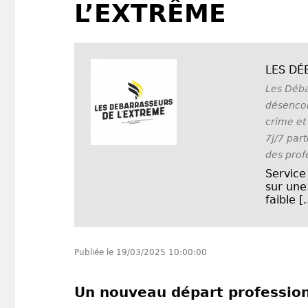
L’EXTRÊME
LES DÉ
Les Déba
désenco
crime et
7j/7 part
des prof
Service
sur une
faible [.
Publiée le
19/03/2025 10:00:00
Un nouveau départ profession