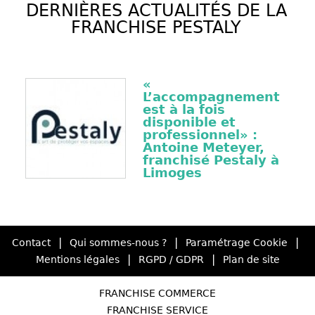
DERNIÈRES ACTUALITÉS DE LA
FRANCHISE PESTALY
«
L’accompagnement
est à la fois
disponible et
professionnel» :
Antoine Meteyer,
franchisé Pestaly à
Limoges
|
|
|
Contact
Qui sommes-nous ?
Paramétrage Cookie
|
|
Mentions légales
RGPD / GDPR
Plan de site
FRANCHISE COMMERCE
FRANCHISE SERVICE