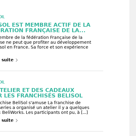
OL
SOL EST MEMBRE ACTIF DE LA
RATION FRANÇAISE DE LA...
embre de la fédération Française de la
ise ne peut que profiter au développement
sol en France. Sa force et son expérience
a suite
OL
TELIER ET DES CADEAUX
 LES FRANCHISÉS BELISOL
nchise BeliSol s'amuse La franchise de
ries a organisé un atelier il y a quelques
 BeliWorks. Les participants ont pu, à [...]
a suite