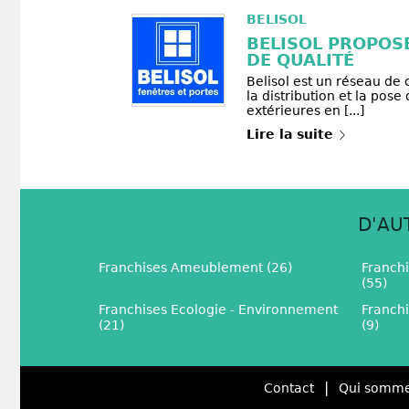
BELISOL
BELISOL PROPOS
DE QUALITÉ
Belisol est un réseau de
la distribution et la pos
extérieures en [...]
Lire la suite
D'AU
Franchises Ameublement (26)
Franch
(55)
Franchises Ecologie - Environnement
Franch
(21)
(9)
|
Contact
Qui somme