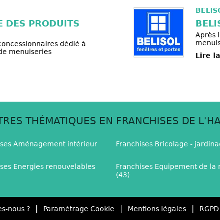
BELIS
E DES PRODUITS
BELI
Après 
menuise
 concessionnaires dédié à
e de menuiseries
Lire l
TRES THÉMATIQUES EN FRANCHISES DE L'HA
ises Aménagement intérieur
Franchises Bricolage - jardina
ises Energies renouvelables
Franchises Equipement de la
(43)
|
|
|
s-nous ?
Paramétrage Cookie
Mentions légales
RGPD