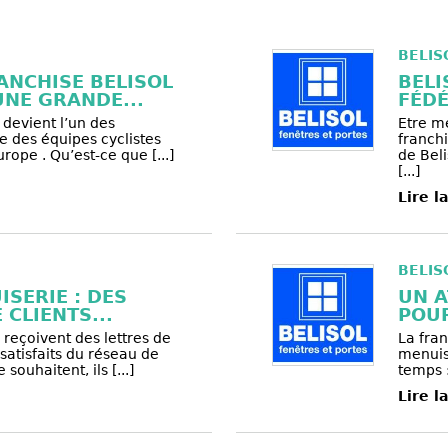
BELIS
ANCHISE BELISOL
BELI
NE GRANDE...
FÉDÉ
 devient l’un des
Etre m
e des équipes cyclistes
franch
rope . Qu’est-ce que [...]
de Beli
[...]
Lire l
BELIS
SERIE : DES
UN A
CLIENTS...
POUR
reçoivent des lettres de
La fra
satisfaits du réseau de
menuise
 souhaitent, ils [...]
temps :
Lire l