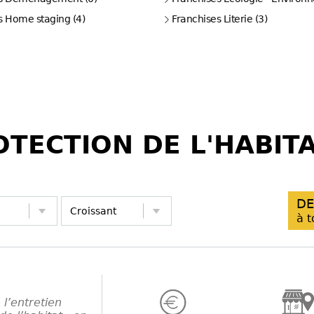
s Home staging (4)
Franchises Literie (3)
TECTION DE L'HABIT
DE
à t
l’entretien