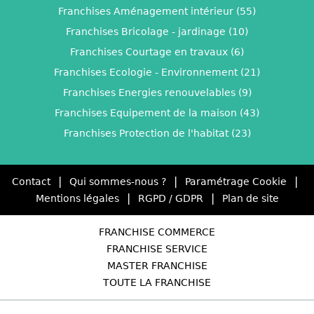
Franchises Aménagement intérieur (55)
Franchises Bricolage - jardinage (10)
Franchises Courtage en travaux (6)
Franchises Ecologie - Environnement (21)
Franchises Energies renouvelables (9)
Franchises Equipement de la maison (43)
Franchises Protection de l'habitat (23)
|
|
|
Contact
Qui sommes-nous ?
Paramétrage Cookie
|
|
Mentions légales
RGPD / GDPR
Plan de site
FRANCHISE COMMERCE
FRANCHISE SERVICE
MASTER FRANCHISE
TOUTE LA FRANCHISE