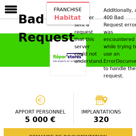
Your
Additionally, 
Bad
browser
400 Bad
sent a
Request erro
request
was
Request
that this
encountered
server
while trying t
could not
use an
understand.
ErrorDocume
to handle the
request.
APPORT PERSONNEL
IMPLANTATIONS
5 000 €
320