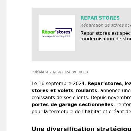
REPAR'STORES
Réparation de stores et 
Repar’stores est spéci
modernisation de stor
Publiée le
23/09/2024 09:00:00
Le 16 septembre 2024,
Repar’stores
, l
stores et volets roulants
, annonce une 
croissants de ses clients. Depuis novemb
portes de garage sectionnelles
, renfo
pour la fermeture de l’habitat et créant d
Une diversification stratégi