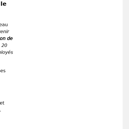
le
veau
enir
ion de
n 20
ployés
ses
et
.