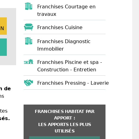
Franchises Courtage en
travaux
E
Franchises Cuisine
ON
Franchises Diagnostic
Immobilier
Franchises Piscine et spa -
Construction - Entretien
Franchises Pressing - Laverie
n de
ns
tes
FRANCHISES HABITAT PAR
APPORT :
sés.
LES APPORTS LES PLUS
UTILISÉS