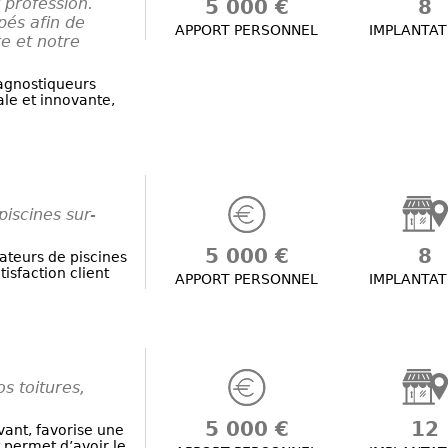
profession.
5 000 €
8
és afin de
APPORT PERSONNEL
IMPLANTAT
e et notre
agnostiqueurs
ale et innovante,
piscines sur-
5 000 €
8
lateurs de piscines
isfaction client
APPORT PERSONNEL
IMPLANTAT
s toitures,
5 000 €
12
ovant, favorise une
 permet d’avoir le