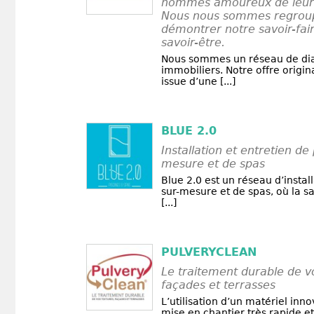
hommes amoureux de leur 
Nous nous sommes regroup
démontrer notre savoir-fair
savoir-être.
Nous sommes un réseau de di
immobiliers. Notre offre origin
issue d’une [...]
BLUE 2.0
Installation et entretien de 
mesure et de spas
Blue 2.0 est un réseau d’instal
sur-mesure et de spas, où la sat
[...]
PULVERYCLEAN
Le traitement durable de vo
façades et terrasses
L’utilisation d’un matériel inn
mise en chantier très rapide et