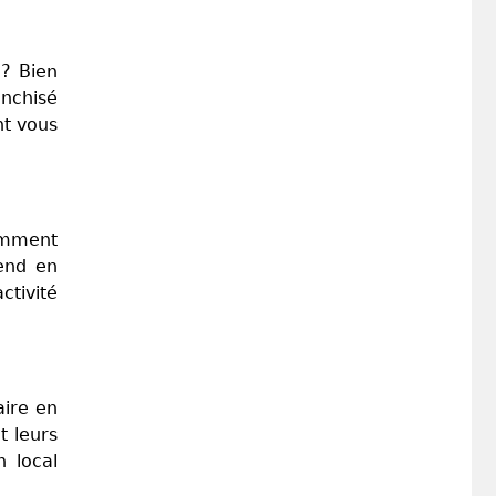
 ? Bien
anchisé
nt vous
demment
tend en
ctivité
aire en
t leurs
n local