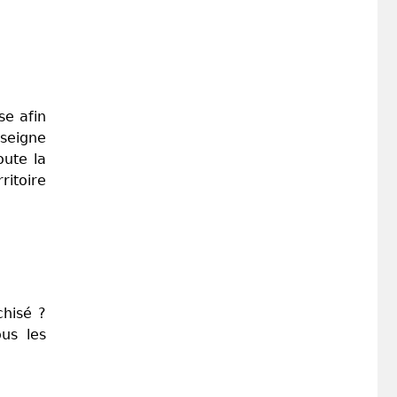
se afin
nseigne
oute la
ritoire
chisé ?
ous les