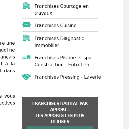
Franchises Courtage en
travaux
Franchises Cuisine
Franchises Diagnostic
dre une
Immobilier
quoi ne
ançais
Franchises Piscine et spa -
rt à la
Construction - Entretien
nt dans
Franchises Pressing - Laverie
s vous
ectives
FRANCHISES HABITAT PAR
APPORT :
LES APPORTS LES PLUS
UTILISÉS