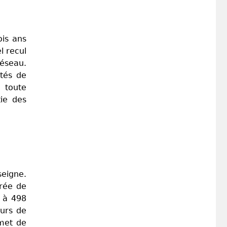
ois ans
l recul
réseau.
otés de
à toute
tie des
seigne.
trée de
e à 498
eurs de
rmet de