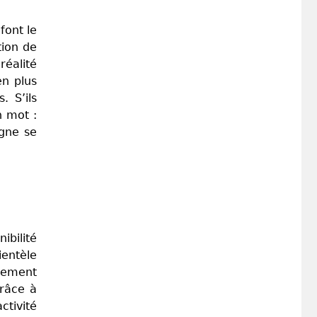
font le
tion de
réalité
en plus
. S’ils
n mot :
igne se
ibilité
ientèle
alement
Grâce à
ctivité