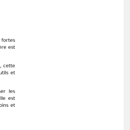
 fortes
ère est
, cette
tils et
er les
le est
oins et