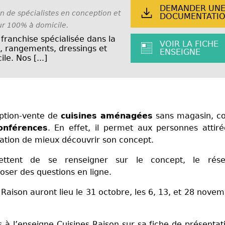
DEMANDER UN
 de spécialistes en conception et
DOCUMENTATI
r 100% à domicile.
ranchise spécialisée dans la
VOIR LA FICHE
, rangements, dressings et
ENSEIGNE
le. Nos [...]
ception-vente de
cuisines aménagées
sans magasin, co
nférences
. En effet, il permet aux personnes attir
ration de mieux découvrir son concept.
ettent de se renseigner sur le concept, le rés
oser des questions en ligne.
aison auront lieu le 31 octobre, les 6, 13, et 28 novem
s à l’enseigne
Cuisines Raison
sur sa fiche de présentat