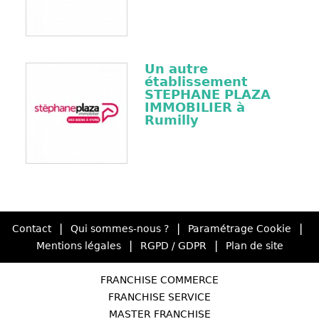
Un autre
établissement
STEPHANE PLAZA
IMMOBILIER à
Rumilly
|
|
|
Contact
Qui sommes-nous ?
Paramétrage Cookie
|
|
Mentions légales
RGPD / GDPR
Plan de site
FRANCHISE COMMERCE
FRANCHISE SERVICE
MASTER FRANCHISE