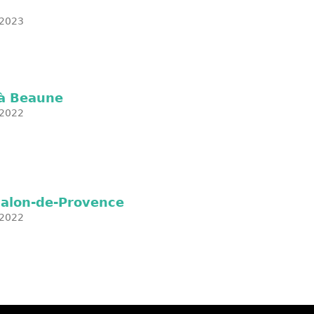
2023
 à Beaune
2022
 Salon-de-Provence
2022