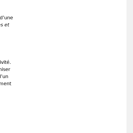
 d’une
s et
vité.
niser
d’un
ement