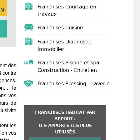
E
Franchises Courtage en
ON
travaux
Franchises Cuisine
Franchises Diagnostic
Immobilier
Franchises Piscine et spa -
ment des
Construction - Entretien
t contre
agences.
Franchises Pressing - Laverie
on,… le
ans vos
ours de
lusivité
FRANCHISES HABITAT PAR
APPORT :
LES APPORTS LES PLUS
ent les
UTILISÉS
elon vos