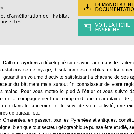
DEMANDER UN
ine
DOCUMENTATI
et d'amélioration de l'habitat
 insectes
VOIR LA FICHE
ENSEIGNE
s,
Callisto system
a développé son savoir-faire dans le traite
prestations de nettoyage, d’isolation des combles, de traitemen
 garantit un volume d’activité satisfaisant à chacune de ses 
ecteur du bâtiment mais surtout fin connaisseur de votre régi
s mains. Pour vous mettre le pied à l’étrier et vous suivre d
ose un accompagnement qui comprend une quarantaine de j
rain dans le lancement et le suivi de votre activité, une exc
ures de bureau, etc.
 Charentes, en passant pas les Pyrénées atlantiques, constitu
igne, bien que tout secteur géographique puisse être étudié, s