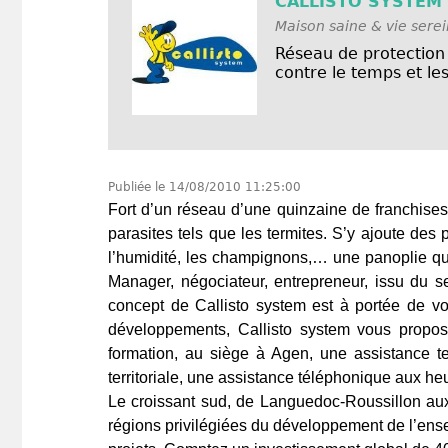
CALLISTO SYSTEM
Maison saine & vie sere
Réseau de protection 
contre le temps et les
Publiée le
14/08/2010 11:25:00
Fort d’un réseau d’une quinzaine de franchise
parasites tels que les termites. S’y ajoute des 
l’humidité, les champignons,… une panoplie qui
Manager, négociateur, entrepreneur, issu du s
concept de Callisto system est à portée de vo
développements, Callisto system vous prop
formation, au siège à Agen, une assistance ter
territoriale, une assistance téléphonique aux he
Le croissant sud, de Languedoc-Roussillon aux
régions privilégiées du développement de l’ense