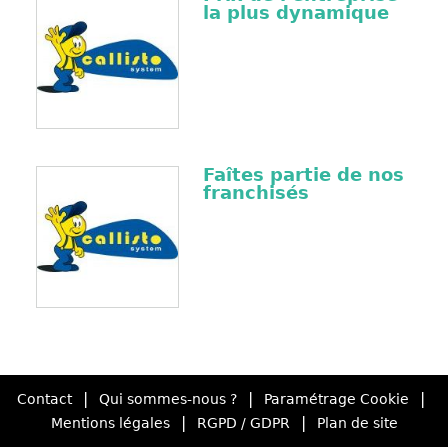
la plus dynamique
Faîtes partie de nos
franchisés
|
|
|
Contact
Qui sommes-nous ?
Paramétrage Cookie
|
|
Mentions légales
RGPD / GDPR
Plan de site