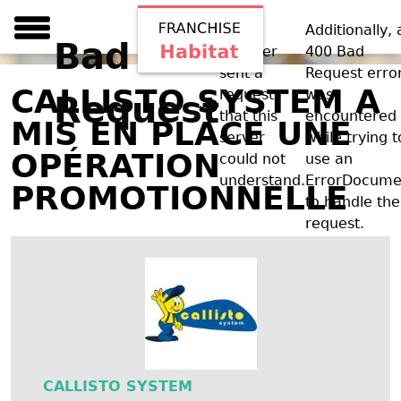
Your
Additionally, 
Bad
browser
400 Bad
sent a
Request erro
CALLISTO SYSTEM A
request
was
Request
that this
encountered
MIS EN PLACE UNE
server
while trying t
OPÉRATION
could not
use an
understand.
ErrorDocume
PROMOTIONNELLE
to handle the
request.
CALLISTO SYSTEM