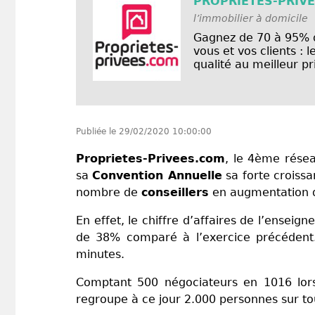
PROPRIETES-PRIV
l’immobilier à domicile
Gagnez de 70 à 95% d
vous et vos clients :
qualité au meilleur pr
Publiée le
29/02/2020 10:00:00
Proprietes-Privees.com
, le 4ème rése
sa
Convention Annuelle
sa forte croiss
nombre de
conseillers
en augmentation d
En effet, le chiffre d’affaires de l’enseig
de 38% comparé à l’exercice précédent.
minutes.
Comptant 500 négociateurs en 1016 lors
regroupe à ce jour 2.000 personnes sur tout