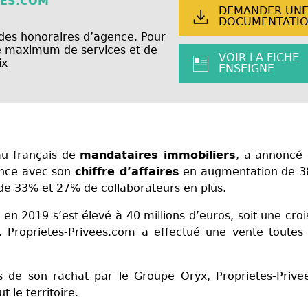
EES.COM
DEMANDER UN
DOCUMENTATI
es honoraires d’agence. Pour
 le maximum de services et de
VOIR LA FICHE
ix
ENSEIGNE
au français de
mandataires immobiliers
, a annoncé 
ance avec son
chiffre d’affaires
en augmentation de 3
e 33% et 27% de collaborateurs en plus.
ne en 2019 s’est élevé à 40 millions d’euros, soit une cro
 Proprietes-Privees.com a effectué une vente toutes 
 de son rachat par le Groupe Oryx, Proprietes-Prive
 le territoire.