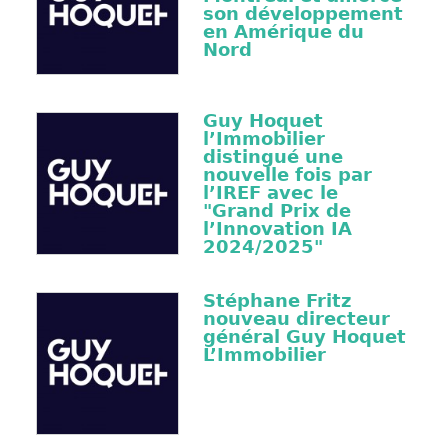
son développement
en Amérique du
Nord
Guy Hoquet
l’Immobilier
distingué une
nouvelle fois par
l’IREF avec le
"Grand Prix de
l’Innovation IA
2024/2025"
Stéphane Fritz
nouveau directeur
général Guy Hoquet
L’Immobilier