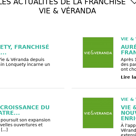
LES ACTUALITÉS DE LA FRANCHISE
VIE & VÉRANDA
VIE &
ETY, FRANCHISÉ
AURÉ
..
FRAN
Vie & Véranda depuis
Après 
min Lonquety incarne un
des pa
ont choi
Lire l
VIE &
 CROISSANCE DU
VIE 
TRE...
NOU
ENRI
 poursuit son expansion
elles ouvertures et
À l'app
...]
Véranda
extensi