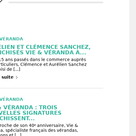
 VÉRANDA
LIEN ET CLÉMENCE SANCHEZ,
CHISÉS VIE & VÉRANDA À...
15 ans passés dans le commerce auprès
rticuliers, Clémence et Aurélien Sanchez
si de [...]
a suite
 VÉRANDA
& VÉRANDA : TROIS
VELLES SIGNATURES
CHISSENT...
roche de son 40ᵉ anniversaire, Vie &
, spécialiste français des vérandas,
ons et [...]