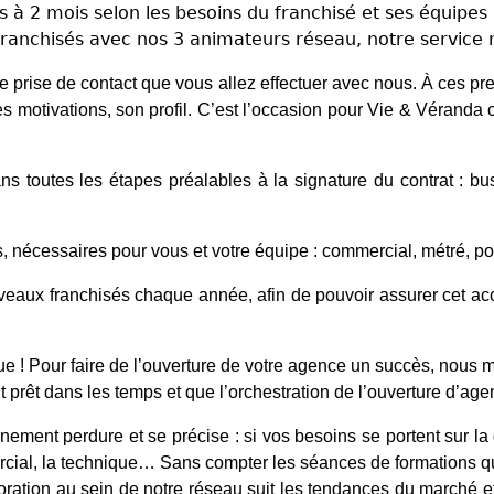
à 2 mois selon les besoins du franchisé et ses équipes
nchisés avec nos 3 animateurs réseau, notre service m
prise de contact que vous allez effectuer avec nous. À ces p
es motivations, son profil. C’est l’occasion pour Vie & Vérand
toutes les étapes préalables à la signature du contrat : bus
s, nécessaires pour vous et votre équipe : commercial, métré, po
veaux franchisés chaque année, afin de pouvoir assurer cet a
e ! Pour faire de l’ouverture de votre agence un succès, nous 
t prêt dans les temps et que l’orchestration de l’ouverture d’agen
agnement perdure et se précise : si vos besoins se portent sur 
rcial, la technique… Sans compter les séances de formations 
ioration au sein de notre réseau suit les tendances du marché e