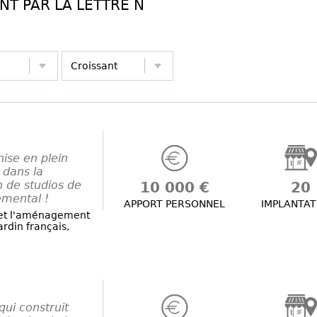
T PAR LA LETTRE N
hise en plein
 dans la
n de studios de
10 000 €
20
emental !
APPORT PERSONNEL
IMPLANTAT
t et l'aménagement
ardin français,
qui construit