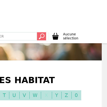
Aucune
sélection
ES HABITAT
T
U
V
W
X
Y
Z
0