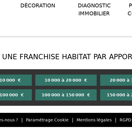
DÉCORATION
DIAGNOSTIC
P
IMMOBILIER
C
UNE FRANCHISE HABITAT PAR APPO
 10 000 €
10 000 à 20 000 €
20 000 à
 100 000 €
100 000 à 150 000 €
150 000 à
|
|
|
s-nous ?
Paramétrage Cookie
Mentions légales
RGPD