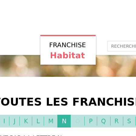
OUTES LES FRANCHIS
I
J
K
L
M
N
O
P
Q
R
S