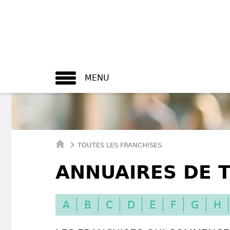
MENU
TOUTES LES FRANCHISES
ANNUAIRES DE T
A
B
C
D
E
F
G
H