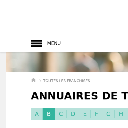
MENU
TOUTES LES FRANCHISES
ANNUAIRES DE T
A
B
C
D
E
F
G
H