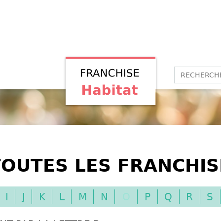
OUTES LES FRANCHIS
I
J
K
L
M
N
O
P
Q
R
S