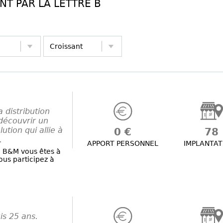
T PAR LA LETTRE B
 distribution
découvrir un
ution qui allie à
0 €
78
.
APPORT PERSONNEL
IMPLANTAT
e B&M vous êtes à
ous participez à
is 25 ans.