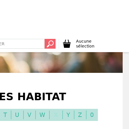
Aucune
sélection
ES HABITAT
T
U
V
W
X
Y
Z
0