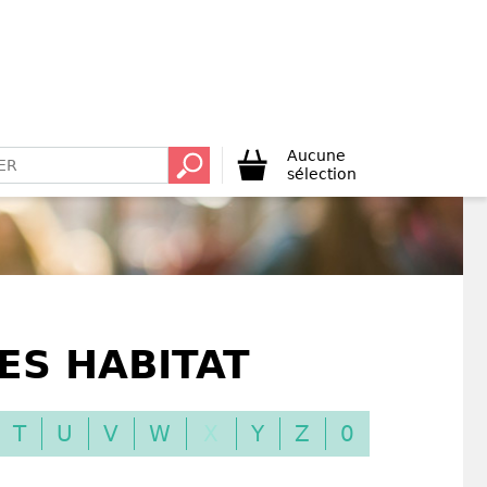
Aucune
sélection
ES HABITAT
T
U
V
W
X
Y
Z
0