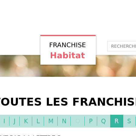
OUTES LES FRANCHIS
I
J
K
L
M
N
O
P
Q
R
S