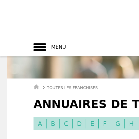
MENU
TOUTES LES FRANCHISES
ANNUAIRES DE T
A
B
C
D
E
F
G
H