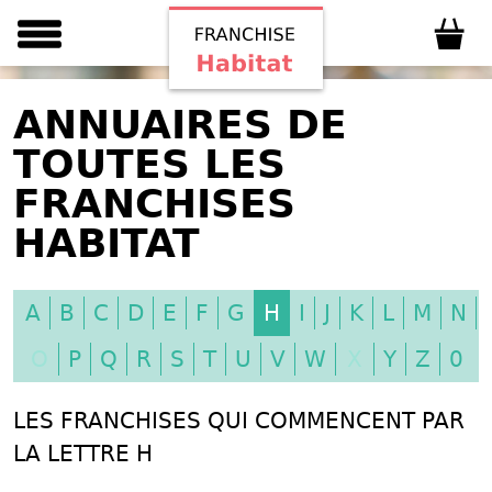
ANNUAIRES DE
TOUTES LES
FRANCHISES
HABITAT
A
B
C
D
E
F
G
H
I
J
K
L
M
N
O
P
Q
R
S
T
U
V
W
X
Y
Z
0
LES FRANCHISES QUI COMMENCENT PAR
LA LETTRE H